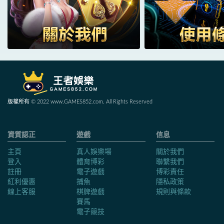
版權所有 © 2022 www.GAMES852.com. All Rights Reserved
資質認正
遊戲
信息
主頁
真人娛樂場
關於我們
登入
體育博彩
聯繫我們
註冊
電子遊戲
博彩責任
紅利優惠
捕魚
隱私政策
線上客服
棋牌遊戲
規則與條款
賽馬
電子競技